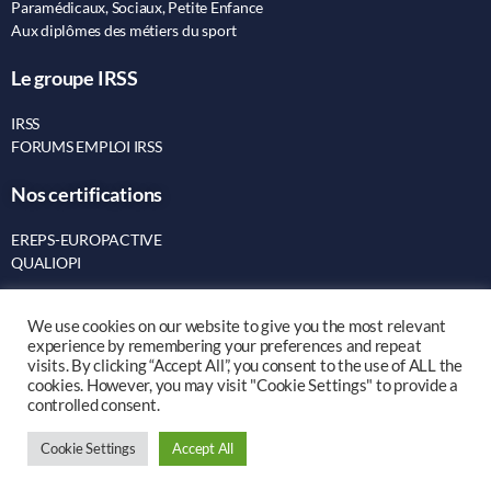
Paramédicaux, Sociaux, Petite Enfance
Aux diplômes des métiers du sport
Le groupe IRSS
IRSS
FORUMS EMPLOI IRSS
Nos certifications
EREPS-EUROPACTIVE
QUALIOPI
1 Rue Célestin Freinet Nantil A Bat. Sud
We use cookies on our website to give you the most relevant
experience by remembering your preferences and repeat
44200 Nantes
visits. By clicking “Accept All”, you consent to the use of ALL the
cookies. However, you may visit "Cookie Settings" to provide a
Tél : 02 41 62 19 97
controlled consent.
Cookie Settings
Accept All